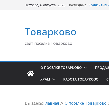
Товарково 
Последние:
Четверг, 6 августа, 2026
Прокуратуру
Неудовлетв
Квартирног
ООО МПКХ Т
Коллективно
Товарково
связи с не
Управляюще
Октябрьская
сайт поселка Товарково
Купить дом 
комнат, уча
Купить дом 
соток за 25
Предложение
О ПОСЕЛКЕ ТОВАРКОВО
ПРОДА
ХРАМ
РАБОТА ТОВАРКОВО
С
Вы здесь:
Главная
О поселке Товарково