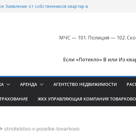
Октябрьская дом 4 Коллективная Жалоба в
 от Жителей в Связи с
орительным Содержанием Много
о Жилого Дома №4 Управляющей Компании
оварково ЖКХ.
е Заявление от собственников квартир в
МЧС — 101. Полиция — 102. Ско
удовлетворительным содержанием
й компании ООО МПКХ Товарково: улица
, дом 31, поселок Товарково, №1
в Товарково Калужской области: 485 м², 8
Если «Потекло» В или Из кварт
сток 28 соток — цена 20 млн ₽
в Товарково: коттедж 307 м² на участке 16
 млн ₽ — товарково.рф
 Купить квартиру в Товарково на 3 этаже
ЖА
АРЕНДА
АГЕНТСТВО НЕДВИЖИМОСТИ
РАС
ТРАХОВАНИЕ
ЖКХ УПРАВЛЯЮЩАЯ КОМПАНИЯ ТОВАРКОВО
stroitelstvo-v-poselke-tovarkovo